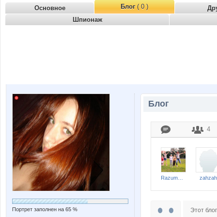
Блог
( 0 )
Основное
Др
Шпионаж
Блог
4
RazumNina
zahzah
Портрет заполнен на 65 %
Этот блог